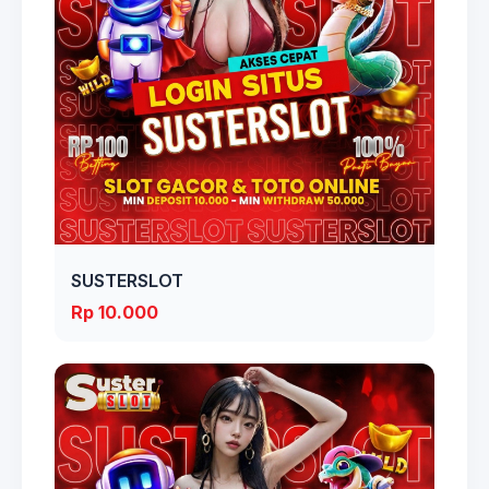
SUSTERSLOT
Rp 10.000