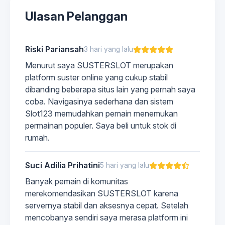
Ulasan Pelanggan
Riski Pariansah
3 hari yang lalu
Menurut saya SUSTERSLOT merupakan
platform suster online yang cukup stabil
dibanding beberapa situs lain yang pernah saya
coba. Navigasinya sederhana dan sistem
Slot123 memudahkan pemain menemukan
permainan populer. Saya beli untuk stok di
rumah.
Suci Adilia Prihatini
5 hari yang lalu
Banyak pemain di komunitas
merekomendasikan SUSTERSLOT karena
servernya stabil dan aksesnya cepat. Setelah
mencobanya sendiri saya merasa platform ini