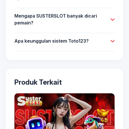
SUSTERSLOT merupakan platform suster
online modern yang menyediakan berbagai
Mengapa SUSTERSLOT banyak dicari
permainan slot digital dengan sistem Slot123
pemain?
yang memudahkan pemain menemukan
Platform ini dikenal karena memiliki sistem
permainan populer.
server stabil, navigasi mudah digunakan dan
Apa keunggulan sistem Toto123?
berbagai permainan slot digital yang menarik.
Sistem Toto123 membantu pemain
menemukan berbagai permainan toto digital
populer yang sedang banyak dimainkan.
Produk Terkait