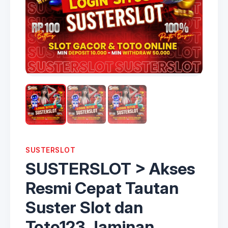
SUSTERSLOT
SUSTERSLOT > Akses
Resmi Cepat Tautan
Suster Slot dan
Toto123 Jaminan