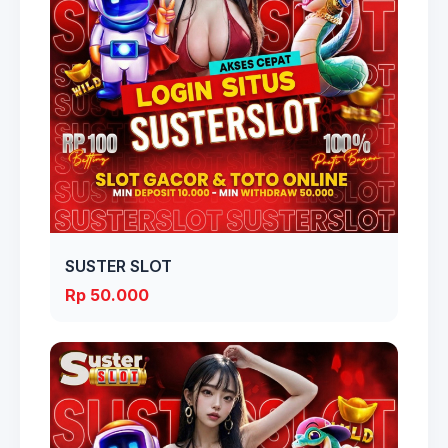
SUSTER SLOT
Rp 50.000