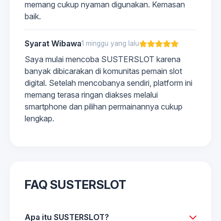
memang cukup nyaman digunakan. Kemasan
baik.
Syarat Wibawa
1 minggu yang lalu
Saya mulai mencoba SUSTERSLOT karena
banyak dibicarakan di komunitas pemain slot
digital. Setelah mencobanya sendiri, platform ini
memang terasa ringan diakses melalui
smartphone dan pilihan permainannya cukup
lengkap.
FAQ SUSTERSLOT
Apa itu SUSTERSLOT?