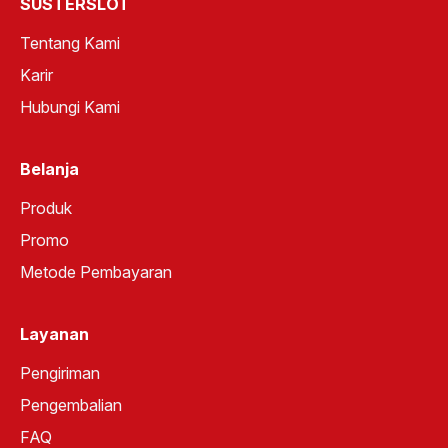
SUSTERSLOT
Tentang Kami
Karir
Hubungi Kami
Belanja
Produk
Promo
Metode Pembayaran
Layanan
Pengiriman
Pengembalian
FAQ